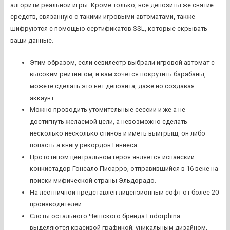
алгоритм реальной игры. Кроме только, все депозиты же снятие
средств, связанную с такими игровыми автоматами, также
шифруются с помощью сертификатов SSL, которые скрывать
ваши данные.
Этим образом, если севилестр выбрали игровой автомат с
высоким рейтингом, и вам хочется покрутить барабаны,
можете сделать это нет депозита, даже но создавая
аккаунт.
Можно проводить утомительные сессии и же а не
достигнуть желаемой цели, а невозможно сделать
несколько несколько спинов и иметь выигрыш, он либо
попасть а книгу рекордов Гиннеса.
Прототипом центральном героя является испанский
конкистадор Гонсало Писарро, отправившийся в 16 веке на
поиски мифической страны Эльдорадо.
На лестничной представлен лицензионный софт от более 20
производителей.
Слоты остального Чешского бренда Endorphina
выделяются красивой графикой, уникальным дизайном,