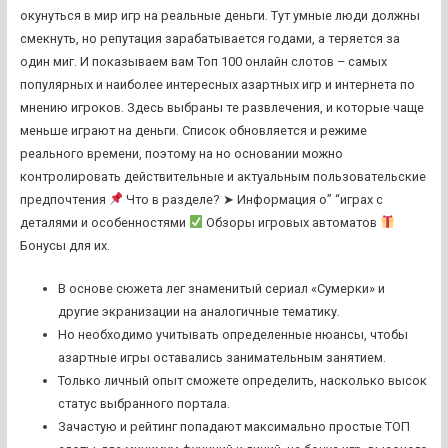
окунуться в мир игр на реальные деньги. Тут умные люди должны
смекнуть, но репутация зарабатывается годами, а теряется за
один миг. И показываем вам Топ 100 онлайн слотов – самых
популярных и наиболее интересных азартных игр и интернета по
мнению игроков. Здесь выбраны те развлечения, и которые чаще
меньше играют на деньги. Список обновляется и режиме
реального времени, поэтому на но основании можно
контролировать действительные и актуальным пользовательские
предпочтения
Что в разделе? ➤ Информация о” “играх с
деталями и особенностями
Обзоры игровых автоматов
Бонусы для их.
В основе сюжета лег знаменитый сериал «Сумерки» и
другие экранизации на аналогичные тематику.
Но необходимо учитывать определенные нюансы, чтобы
азартные игры оставались занимательным занятием.
Только личный опыт сможете определить, насколько высок
статус выбранного портала.
Зачастую и рейтинг попадают максимально простые ТОП