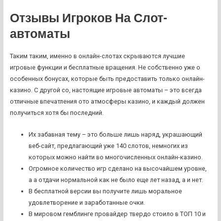
Отзывы Игроков На Слот-
автоматы
Таким таким, именно в онлайн-слотах скрываются лучшие
игровые функции и бесплатные вращения. Не собственно уже о
особенных бонусах, которые быть предоставить только онлайн-
казино. С другой со, настоящие игровые автоматы – это всегда
отличные впечатления ото атмосферы казино, и каждый должен
получиться хотя бы последний.
Их забавная тему – это больше лишь наряд, украшающий
веб-сайт, предлагающий уже 140 слотов, немногих из
которых можно найти во многочисленных онлайн-казино.
Огромное количество игр сделано на высочайшем уровне,
а а отдачи нормальной как не было еще лет назад, а и нет.
В бесплатной версии вы получите лишь моральное
удовлетворение и заработанные очки.
В мировом гемблинге провайдер твердо стоило в ТОП 10 и