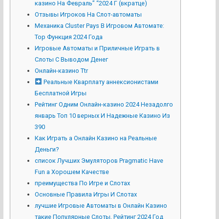
казино На Февраль” “2024 Г (вкратце)
Отзывы Игроков На Слот-автоматы
Механика Cluster Pays В Игровом Автомате:
Top Функция 2024 Года
Игровые Автоматы и Приличные Играть в
Слоты С Выводом Денег
Онлайн-казино Ttr
Реальные Кварплату аннексионистами
Бесплатной Игры
Рейтинг Одним Онлайн-казино 2024 Незадолго
январь Топ 10 верных И Надежные Казино Из
390
Как Играть а Онлайн Казино на Реальные
Деньги?
список Лучших Эмуляторов Pragmatic Have
Fun а Хорошем Качестве
преимущества По Игре и Слотах
Основные Правила Игры И Слотах
лучшие Игровые Автоматы в Онлайн Казино
такие Популярные Слоты, Рейтинг 2024 Год