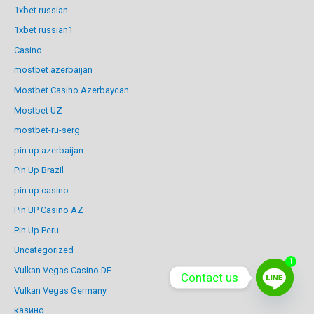
1xbet russian
1xbet russian1
Casino
mostbet azerbaijan
Mostbet Casino Azerbaycan
Mostbet UZ
mostbet-ru-serg
pin up azerbaijan
Pin Up Brazil
pin up casino
Pin UP Casino AZ
Pin Up Peru
Uncategorized
1
Vulkan Vegas Casino DE
Contact us
Vulkan Vegas Germany
казино