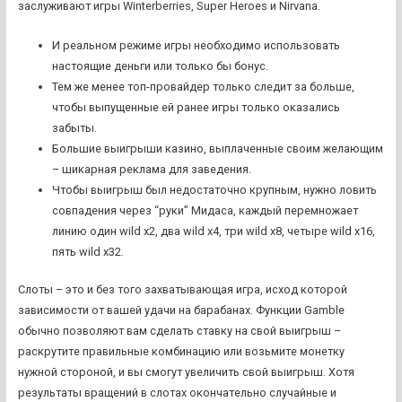
заслуживают игры Winterberries, Super Heroes и Nirvana.
И реальном режиме игры необходимо использовать
настоящие деньги или только бы бонус.
Тем же менее топ-провайдер только следит за больше,
чтобы выпущенные ей ранее игры только оказались
забыты.
Большие выигрыши казино, выплаченные своим желающим
– шикарная реклама для заведения.
Чтобы выигрыш был недостаточно крупным, нужно ловить
совпадения через “руки” Мидаса, каждый перемножает
линию один wild х2, два wild x4, три wild x8, четыре wild x16,
пять wild x32.
Слоты – это и без того захватывающая игра, исход которой
зависимости от вашей удачи на барабанах. Функции Gamble
обычно позволяют вам сделать ставку на свой выигрыш –
раскрутите правильные комбинацию или возьмите монетку
нужной стороной, и вы смогут увеличить свой выигрыш. Хотя
результаты вращений в слотах окончательно случайные и