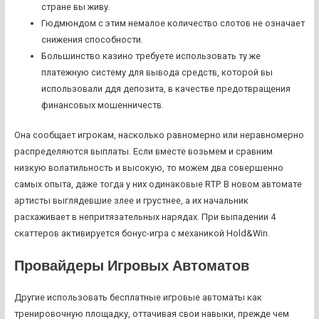
стране вы живу.
Гюдмюндом с этим немалое количество слотов не означает
снижения способности.
Большинство казино требуете использовать ту же
платежную систему для вывода средств, которой вы
использовали ддя депозита, в качестве предотвращения
финансовых мошенничеств.
Она сообщает игрокам, насколько равномерно или неравномерно
распределяются выплаты. Если вместе возьмем и сравним
низкую волатильность и высокую, то можем два совершенно
самых опыта, даже тогда у них одинаковые RTP. В новом автомате
артисты выглядевшие злее и грустнее, а их начальник
расхаживает в непритязательных нарядах. При выпадении 4
скаттеров активируется бонус-игра с механикой Hold&Win.
Провайдеры Игровых Автоматов
Другие использовать бесплатные игровые автоматы как
тренировочную площадку, оттачивая свои навыки, прежде чем