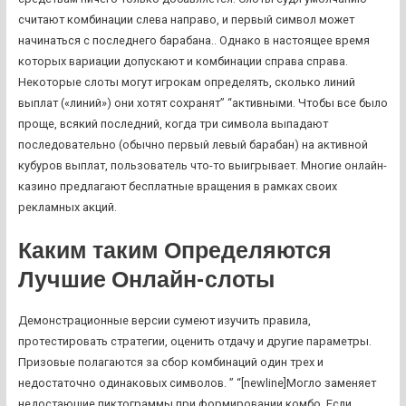
считают комбинации слева направо, и первый символ может
начинаться с последнего барабана.. Однако в настоящее время
которых вариации допускают и комбинации справа справа.
Некоторые слоты могут игрокам определять, сколько линий
выплат («линий») они хотят сохранят” “активными. Чтобы все было
проще, всякий последний, когда три символа выпадают
последовательно (обычно первый левый барабан) на активной
кубуров выплат, пользователь что-то выигрывает. Многие онлайн-
казино предлагают бесплатные вращения в рамках своих
рекламных акций.
Каким таким Определяются
Лучшие Онлайн-слоты
Демонстрационные версии сумеют изучить правила,
протестировать стратегии, оценить отдачу и другие параметры.
Призовые полагаются за сбор комбинаций один трех и
недостаточно одинаковых символов. ” “[newline]Могло заменяет
недостающие пиктограммы при формировании комбо. Если