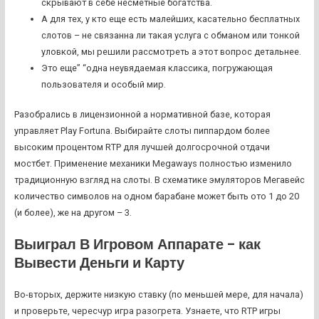
скрывают в себе несметные богатства.
А для тех, у кто еще есть малейших, касательно бесплатных
слотов – не связанна ли такая услуга с обманом или тонкой
уловкой, мы решили рассмотреть а этот вопрос детальнее.
Это еще” “одна неувядаемая классика, погружающая
пользователя и особый мир.
Разобрались в лицензионной а нормативной базе, которая
управляет Play Fortuna. Выбирайте слоты пиппардом более
высоким процентом RTP для лучшей долгосрочной отдачи
мостбет. Применение механики Megaways полностью изменило
традиционную взгляд на слоты. В схематике эмуляторов Мегавейс
количество символов на одном барабане может быть ото 1 до 20
(и более), же на другом – 3.
Выиграл В Игровом Аппарате – как
Вывести Деньги и Карту
Во-вторых, держите низкую ставку (по меньшей мере, для начала)
и проверьте, чересчур игра разогрета. Узнаете, что RTP игры