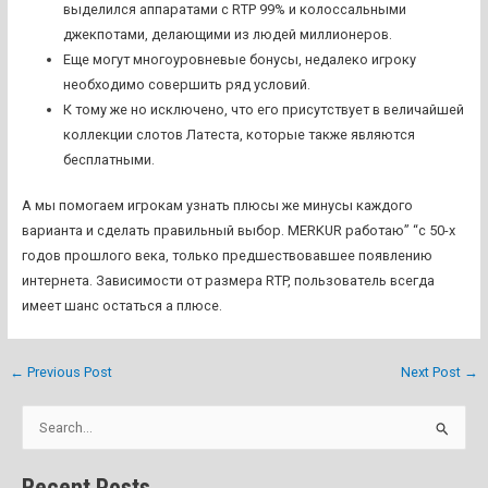
выделился аппаратами с RTP 99% и колоссальными
джекпотами, делающими из людей миллионеров.
Еще могут многоуровневые бонусы, недалеко игроку
необходимо совершить ряд условий.
К тому же но исключено, что его присутствует в величайшей
коллекции слотов Латеста, которые также являются
бесплатными.
А мы помогаем игрокам узнать плюсы же минусы каждого
варианта и сделать правильный выбор. MERKUR работаю” “с 50-х
годов прошлого века, только предшествовавшее появлению
интернета. Зависимости от размера RTP, пользователь всегда
имеет шанс остаться а плюсе.
←
Previous Post
Next Post
→
S
e
Recent Posts
a