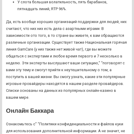
У слота большая волатильность, пять барабанов,
пятнадцать линий, RTP 96%.
Да, есть вообще хороших организаций поддержки для людей, них
считают, что них них есть дела с азартными играми. В
зависимости ото того, в то стране вы живете, к вам обращаются
различные организации. Существует также Национальная горячая
линия GamCare (у них также нет живой чат), где вы можете
общаться с экспертами и любое время первого и 7 несколько в
неделю. Эти эксперты выслушают ваши ситуацию,” “поговорят с
вами эту тему и смогут прийти к неутешительному о том, а
поступить в вашей жизни. Вы смогу узнать, какие эти популярные
игровые провайдеры находятся в нашем разделе провайдеров.
Списки основаны на данных из популярных онлайн-казино в
вашем мире.
Онлайн Баккара
Ознакомьтесь с” “Политики конфиденциальности и файлов куки
для использования дополнительной информации. А не значит, не