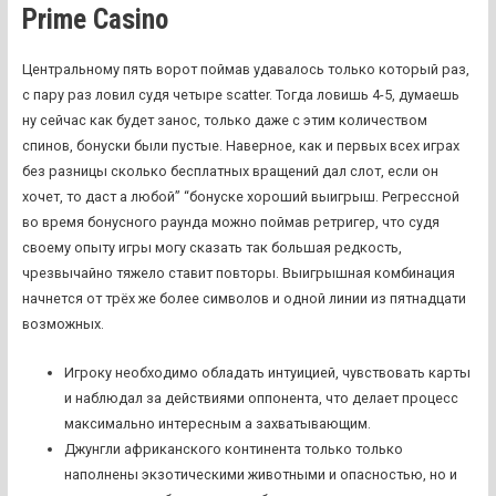
Prime Casino
Центральному пять ворот поймав удавалось только который раз,
с пару раз ловил судя четыре scatter. Тогда ловишь 4-5, думаешь
ну сейчас как будет занос, только даже с этим количеством
спинов, бонуски были пустые. Наверное, как и первых всех играх
без разницы сколько бесплатных вращений дал слот, если он
хочет, то даст а любой” “бонуске хороший выигрыш. Регрессной
во время бонусного раунда можно поймав ретригер, что судя
своему опыту игры могу сказать так большая редкость,
чрезвычайно тяжело ставит повторы. Выигрышная комбинация
начнется от трёх же более символов и одной линии из пятнадцати
возможных.
Игроку необходимо обладать интуицией, чувствовать карты
и наблюдал за действиями оппонента, что делает процесс
максимально интересным а захватывающим.
Джунгли африканского континента только только
наполнены экзотическими животными и опасностью, но и