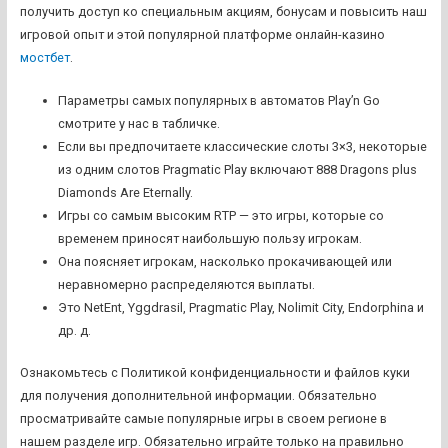
получить доступ ко специальным акциям, бонусам и повысить наш
игровой опыт и этой популярной платформе онлайн-казино
мостбет
.
Параметры самых популярных в автоматов Play’n Go
смотрите у нас в табличке.
Если вы предпочитаете классические слоты 3×3, некоторые
из одним слотов Pragmatic Play включают 888 Dragons plus
Diamonds Are Eternally.
Игры со самым высоким RTP — это игры, которые со
временем приносят наибольшую пользу игрокам.
Она поясняет игрокам, насколько прокачивающей или
неравномерно распределяются выплаты.
Это NetEnt, Yggdrasil, Pragmatic Play, Nolimit City, Endorphina и
др. д.
Ознакомьтесь с Политикой конфиденциальности и файлов куки
для получения дополнительной информации. Обязательно
просматривайте самые популярные игры в своем регионе в
нашем разделе игр. Обязательно играйте только на правильно