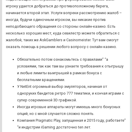
игроку удается добраться до противоположному берега,
начинается второй этап. Услуги вопреки рассмотрению жалоб –
иногда, будучи одиночным игроком, вы никакие против
неподобающего обращения со стороны онлайн-казино. Есть
несколько хороших мест, куда севилестр можете обратиться с
жалобой, таких же AskGamblers и Casinomeister. Тут вам смогут
оказать помощь в решении любого вопросу с онлайн-казино.
Обязательно потом ознакомьтесь с правилами” “а
условиями, так как там вы узнаете требования к отыгрышу
и любые лимиты выигрышей в рамках бонуса с
бесплатными вращениями.
У NetEnt огромный выбор эмуляторов, начиная от
одноруких бандитов ретро 777 тематики, и кончая играми с
супер современной 3D графикой.
Иногда игровые аппараты могут имеешь много бонусных
опций, но с мной случается сложно понять.
Компания Pragmatic Play, запущенная и 2015 году, работаете”
“и индустрии iGaming достаточно ten лет.