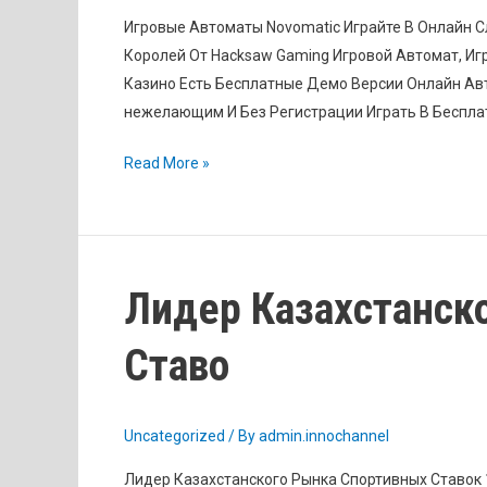
Слоты
Игровые Автоматы Novomatic Играйте В Онлайн 
От
Королей От Hacksaw Gaming Игровой Автомат, Игр
Novomatic
Казино Есть Бесплатные Демо Версии Онлайн Ав
нежелающи
нежелающим И Без Регистрации Играть В Беспла
Read More »
Лидер Казахстанск
Лидер
Казахстанского
Ставо
Рынка
Спортивных
Ставо
Uncategorized
/ By
admin.innochannel
Лидер Казахстанского Рынка Спортивных Ставок