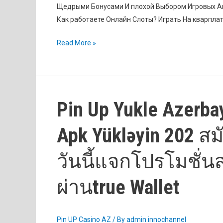
Щедрыми Бонусами И плохой Выбором Игровых 
Как работаете Онлайн Слоты? Играть На кварплат
Read More »
Pin Up Yukle Azerba
Pin
Up
Apk Yükləyin 202 ส
Yukle
Azerbaycan
วันนี้แจกโปรโมชั่
Android
üçün
ผ่านtrue Wallet
Pinup
Apk
Yükləyin
202
Pin UP Casino AZ
/ By
admin.innochannel