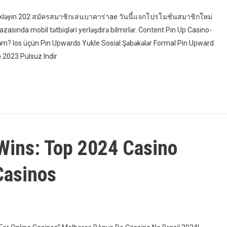
ləyin 202 สมัครสมาชิกเล่นบาคาร่าae วันนี้แจกโปรโมชั่นสมาชิกใหม่
ında mobil tətbiqləri yerləşdirə bilmirlər. Content Pin Up Casino-
əm? Ios üçün Pin Upwards Yukle Sosial Şəbəkələr Formal Pin Upward
p 2023 Pulsuz Indir
ins: Top 2024 Casino
Casinos