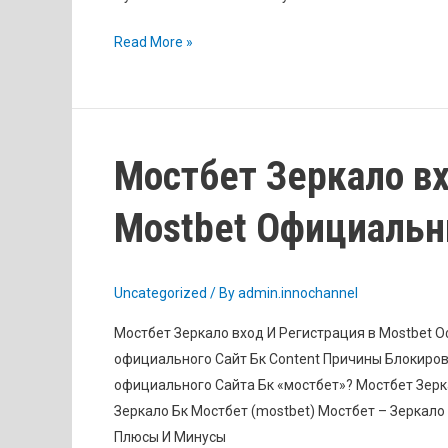
Read More »
Мостбет Зеркало вх
Мостбет
Зеркало
Mostbet Официальн
вход
И
Регистрация
в
Uncategorized
/ By
admin.innochannel
Mostbet
Мостбет Зеркало вход И Регистрация в Mostbet 
Официальный
официального Сайт Бк Content Причины Блокиров
Сайт
официального Сайта Бк «мостбет»? Мостбет Зерк
Б
Зеркало Бк Мостбет (mostbet) Мостбет – Зеркал
Плюсы И Минусы