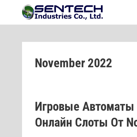
Skip
Post
to
pagination
content
November 2022
Игровые Автоматы 
Игровые
Автоматы
Онлайн Слоты От N
Novomatic
Играйте
В