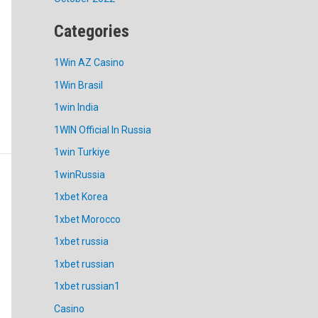
Categories
1Win AZ Casino
1Win Brasil
1win India
1WIN Official In Russia
1win Turkiye
1winRussia
1xbet Korea
1xbet Morocco
1xbet russia
1xbet russian
1xbet russian1
Casino