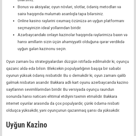
Bonus və aksiyalar, oyun növləri, slotlar, ödəniş metodları və
sairə haqqında məlumatı asanlıqla tapa bilərsiniz.
Online kasino rəylərini oxumaq özünüzə ən uyğun platformanı
seçməyinizin ideal yollarından biridir.
Azərbaycandakı onlayn kazinolar haqqında rəylərimizə baxın və
hansı amillərin sizin üçün əhəmiyyətli olduğuna qərar verdikdə
uyğun gələn kazinonu seçin.
Oyun zamanı bu strategiyalardan düzgün istifadə edilməlidir ki, oyunçu
qazanc əldə edə bilsin. Blekcekin populyarlığının başqa bir səbəbi
oyunun yüksək ödəniş nisbətidir. Bu o deməkdir ki, oyun zamanı qalib
gəlmək nisbətən asandır. Bakkara adlı kart oyunu azerbaycanda kazino
saytlarının sevimlilərindən biridir. Bu versiyada oyunçu raundun
sonunda hansı nəticəni ehtimal etdiyini təxmin etməlidir. Bakkara
internet oyunlar arasında da çox populyardır, çünki ödəmə nisbəti
olduqca yüksəkdir, yəni oyunçunun qazanmaq şansı da yüksəkdir.
Uyğun Kazi̇no