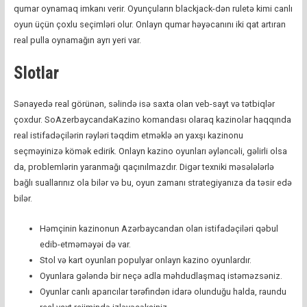
qumar oynamaq imkanı verir. Oyunçuların blackjack-dən ruletə kimi canlı
oyun üçün çoxlu seçimləri olur. Onlayn qumar həyəcanını iki qat artıran
real pulla oynamağın ayrı yeri var.
Slotlar
Sənayedə real görünən, səlində isə saxta olan veb-sayt və tətbiqlər
çoxdur. SoAzerbaycandaKazino komandası olaraq kazinolar haqqında
real istifadəçilərin rəyləri təqdim etməklə ən yaxşı kazinonu
seçməyinizə kömək edirik. Onlayn kazino oyunları əyləncəli, gəlirli olsa
da, problemlərin yaranmağı qaçınılmazdır. Digər texniki məsələlərlə
bağlı suallarınız ola bilər və bu, oyun zamanı strategiyanıza da təsir edə
bilər.
Həmçinin kazinonun Azərbaycandan olan istifadəçiləri qəbul
edib-etməməyəi də var.
Stol və kart oyunları populyar onlayn kazino oyunlardır.
Oyunlara gələndə bir neçə adla məhdudlaşmaq istəməzsəniz.
Oyunlar canlı aparıcılar tərəfindən idarə olunduğu halda, raundu