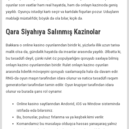
oyunlar son vaxtlar həm real həyatda, həm də onlayn kazinoda geniş
yayılıb. Oyunçu istədiyi kartı seçir və kartdakı fiqurları pozur. Uduşların
məbləği müxtəlifdir, böyük də ola bilər, kiçik də.
Qara Siyahıya Salınmış Kazinolar
Bakkara o online kasino oyunlarından biridir ki, yüzlərlə illik uzun tarixə
malik olsa da, gündəlik həyatda da insanlar arasında yayılıb. Əlbəttə ki,
bu təsadüfi deyil, çünki rulet öz populyarlığını qoruyub saxlaya bilmiş
onlayn kazino oyunlarından biridir. Rulet onlayn kazino oyunları
arasında liderlik mövqeyini qoruyub saxlamaqda hələ də davam edir.
RNG-də oyun maşın tərəfindən idarə olunur və nəticə təsadüfi rəqəm
generatorları tərəfindən təmin edilir. Oyun krupiyer tərəfindən idarə
olunur və burada şans rol oynamır.
Online kasino saytlarından Andorid, iOS və Window sistemində
istifadə edə bilərsiniz.
Bu, bonuslar, pulsuz fırlanma və ya keşbek kimi verilir.
Komandamız bu məsələyə olduqca həssas yanaşaraq yalnız