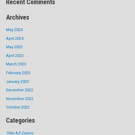
Recent Comments
Archives
May 2024
April 2024
May 2023
April 2023
March 2023
February 2023
January 2023
December 2022
November 2022
October 2022
Categories
1Win AZ Casino