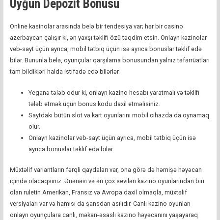
Uyğun Depozit Bonusu
Online kasinolar arasında belə bir tendesiya var; hər bir casino
azerbaycan çalışır ki, ən yaxşı təklifi özü təqdim etsin. Onlayn kazinolar
veb-sayt üçün ayrıca, mobil tətbiq üçün isə ayrıca bonuslar təklif edə
bilər. Bununla belə, oyunçular qarşılama bonusundan yalnız təfərrüatları
tam bildikləri halda istifadə edə bilərlər.
Yeganə tələb odur ki, onlayn kazino hesabı yaratmalı və təklifi
tələb etmək üçün bonus kodu daxil etməlisiniz.
Saytdakı bütün slot və kart oyunlarını mobil cihazda da oynamaq
olur.
Onlayn kazinolar veb-sayt üçün ayrıca, mobil tətbiq üçün isə
ayrıca bonuslar təklif edə bilər.
Müxtəlif variantların fərqli qaydaları var, ona görə də həmişə həyəcan
içində olacaqsınız. Ənənəvi və ən çox sevilən kazino oyunlarından biri
olan ruletin Amerikan, Fransız və Avropa daxil olmaqla, müxtəlif
versiyaları var və hamısı da şansdan asılıdır. Canlı kazino oyunları
onlayn oyunçulara canlı, məkan-əsaslı kazino həyəcanını yaşayaraq