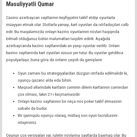
Məsuliyyətli Qumar
Casino azerbaycan saytlarının keyfiyyətini təklif etdiyi oyunlarla
müəyyən etmək olar. Slotlarla yanaşı, kart oyunları da istifadəçiləri cəlb
edir. Bu məqaləmizdə onlayn kazino oyunlarının növləri haqqında
bilməli olduğunuz bütün məlumatları təqdim edirik. Aşağıda
azerbaycanda kazino saytlarındakı ən yaxşı oyunlar verilib. Onlain
kasino saytlarında kart oyunları xüsusi yer tutur. Bu oyunlar getdikcə
populyarlaşır, buna görə də onların çeşidi də genişlənir.
Oyun zamanı bu strategiyalardan düzgün istifadə edilməlidir ki,
oyunçu qazanc əldə edə bilsin.
Məqsəd əllərindəki kartların cəminin dilerin kartlarının cəmindən
çox olması, lakin 21-i keçməməsidir.
Onlayn kazino saytlarının bir neçə növ poker təklif etməsinin
səbəbi də budur.
Bir qarınqulu oyunçu olaraq, mütləq son oyun təcrübəsini
istəyirsiniz.
Oyunun çox versiyaları var, ruletin növlərinə saytlarda baxmaq olar. Bu