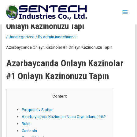
Skip
Post
Main
to
navigation
Menu
Azərbaycanda Onlayn Kazinolar #1
content
Onlayn Kazinonuzu Tapı
/
Uncategorized
/ By
admin.innochannel
Azərbaycanda Onlayn Kazinolar #1 Onlayn Kazinonuzu Tapın
Azərbaycanda Onlayn Kazinolar
#1 Onlayn Kazinonuzu Tapın
Content
Proqressiv Slotlar
Azərbaycanda Kazinoları Necə Qiymətləndiririk?
Rulet
Casinoin