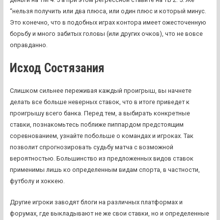
“нельзя получить или два плюса, или один плюс и который минус.
Это конечно, что в подобных играх контора имеет ожесточенную
борьбу и много забитых головы (или других очков), что не вовсе
оправданно.
Исход Состязания
Слишком сильнее переживая каждый проигрыш, вы начнете
делать все больше неверных ставок, что в итоге приведет к
проигрышу всего банка. Перед тем, а выбирать конкретные
ставки, познакомьтесь поближе пиппардом предстоящим
соревнованием, узнайте побольше о командах и игроках. Так
позволит спрогнозировать судьбу матча с возможной
вероятностью. Большинство из предложенных видов ставок
применимы лишь ко определенным видам спорта, в частности,
футболу и хоккею.
Другие игроки заводят блоги на различных платформах и
форумах, где выкладывают не же свои ставки, но и определенные