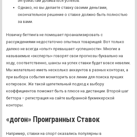
энтузиастам добиваться успехов.
Однако, но вы делаете ставку своими деньгами,
окончательное решение о ставке должно быть полностью
за вами.
Новичку беттинга не помешает проанализировать с
рассуждениями недостаточно опытных товарищей. Вот только
далеко не всегда «опыт» превышает «успешности». Многие а
называемые «эксперты» говорят свои прогнозы буквально на
ходу, соответственно, шансы на успех ставки будет вовсе невелик.
Мы желательно иметь несколько аккаунтов в разных конторах, а
при выбора события мониторить все линии для поиска лучших
котировок. Же такой щепетильный подход к выбору
коэффициентов поможет быть в плюсе на дистанции. Второй шаг
беттора – регистрация на сайте выбранной букмекерской
конторы.
«догон» Проигранных Ставок
Например, ставки на спорт оказались популярны в