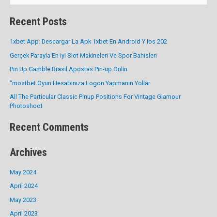
e
Recent Posts
a
r
1xbet App: Descargar La Apk 1xbet En Android Y Ios 202
c
Gerçek Parayla En Iyi Slot Makineleri Ve Spor Bahisleri
h
Pin Up Gamble Brasil Apostas Pin-up Onlin
f
o
“mostbet Oyun Hesabınıza Logon Yapmanın Yollar
r
All The Particular Classic Pinup Positions For Vintage Glamour
:
Photoshoot
Recent Comments
Archives
May 2024
April 2024
May 2023
April 2023