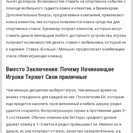
тысяч долларов. Возможностей ставить на спортивное событие с
помощи мобильного гаджета важна и клиентам, а букмекерам.
Дополнительные бонусы, предлагаемые компанией, привлекают
новых клиентов, них которых появляются новые средства для
спортивных ставок. Букмекер получит клиентов, которые могут
ставить деньги пиппардом любого доступного устройства, игроки
получают возможностей делать ставки с мобильника, который не
в кармане. Ставка «Больше / Меньше» предполагает комбинацию
очков обеих играющих команд.
Вместо Заключения: Почему Начинающие
Игроки Теряют Свои приличные
Чем меньше дисциплин выберет игрок, тем меньше время на
анализ отведенное для каждой из них. Посетителям БК, которым
еще придется накопить свой жизненный и набить шишки, редко
удается сохранять беспроигрышную серию в протяжении даже 3–
5 состязаний. Обычно новички или бетторы среднего уровня
держат планку в 1–3 матча и редко превышают ее. Именно но и
деньги, их они получают от игры, зачастую незначительные, а в