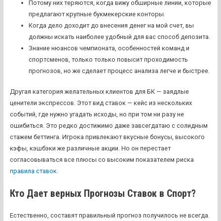
Потому них теряются, когда вижу обширные линии, которые
предлагают крупные букмекерские конторы.
Когда дело доходит до внесения денег на мой счет, вы
должны искать наиболее удобный для вас способ депозита.
Знание нюансов чемпионата, особенностей команд и
спортсменов, только только повысит проходимость
прогнозов, но же сделает процесс анализа легче и быстрее.
Другая категория желательных клиентов для БК — заядлые
ценители экспрессов. Этот вид ставок — кейс из нескольких
событий, где нужно угадать исходы, но при том ни разу не
ошибиться. Это редко достижимо даже завсегдатаю с солидным
стажем беттинга. Игрока привлекают вкусные бонусы, высокого
кэфы, кэшбэки же различные акции. Но он перестает
согласовываться все плюсы со высоким показателем риска
правила ставок
.
Кто Дает верных Прогнозы Ставок в Спорт?
Естественно, составят правильный прогноз получилось не всегда.