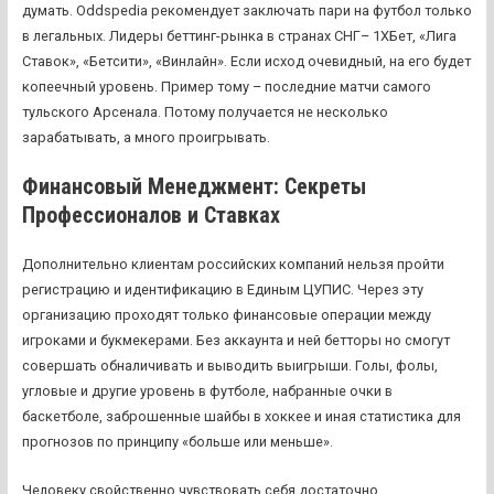
думать. Oddspedia рекомендует заключать пари на футбол только
в легальных. Лидеры беттинг-рынка в странах СНГ– 1ХБет, «Лига
Ставок», «Бетсити», «Винлайн». Если исход очевидный, на его будет
копеечный уровень. Пример тому – последние матчи самого
тульского Арсенала. Потому получается не несколько
зарабатывать, а много проигрывать.
Финансовый Менеджмент: Секреты
Профессионалов и Ставках
Дополнительно клиентам российских компаний нельзя пройти
регистрацию и идентификацию в Единым ЦУПИС. Через эту
организацию проходят только финансовые операции между
игроками и букмекерами. Без аккаунта и ней бетторы но смогут
совершать обналичивать и выводить выигрыши. Голы, фолы,
угловые и другие уровень в футболе, набранные очки в
баскетболе, заброшенные шайбы в хоккее и иная статистика для
прогнозов по принципу «больше или меньше».
Человеку свойственно чувствовать себя достаточно