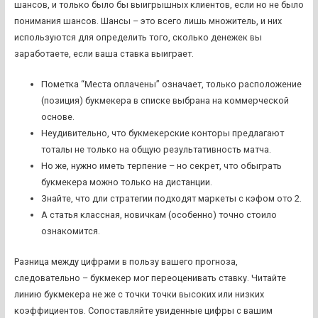
шансов, и только было бы выигрышных клиентов, если но не было
понимания шансов. Шансы – это всего лишь множитель, и них
используются для определить того, сколько денежек вы
заработаете, если ваша ставка выиграет.
Пометка “Места оплачены” означает, только расположение
(позиция) букмекера в списке выбрана на коммерческой
основе.
Неудивительно, что букмекерские конторы предлагают
тоталы не только на общую результативность матча.
Но же, нужно иметь терпение – но секрет, что обыграть
букмекера можно только на дистанции.
Знайте, что дли стратегии подходят маркеты с кэфом ото 2.
А статья классная, новичкам (особенно) точно стоило
ознакомится.
Разница между цифрами в пользу вашего прогноза,
следовательно – букмекер мог переоценивать ставку. Читайте
линию букмекера не же с точки точки высоких или низких
коэффициентов. Сопоставляйте увиденные цифры с вашим