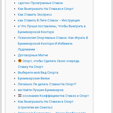
«догон» Проигранных Ставок
Как Выигрывать На Ставках и Спорт
Как Ставить Экспресс
как Ставить В Лиге Ставок – Инструкция
и Что Лучше поставлены, Чтобы Выиграть в
Букмекерской Конторе
Психология Спортивных Ставок: Как Играть В
Букмекерской Конторе И Избежать
Лудомании
Договорные Матчи
Спорт, чтобы Сделать Свою очередь
Ставку На Спорт
Выберите мой Вид Спорта
Букмекерские Вилки
Легально Ли делать Ставки На Спорт?
же Найти Лучших Букмекеров
осознание Коэффициентов Ставок и Спорт
Как Выигрывать На Ставках в Спорт
(стратегии же Советы)