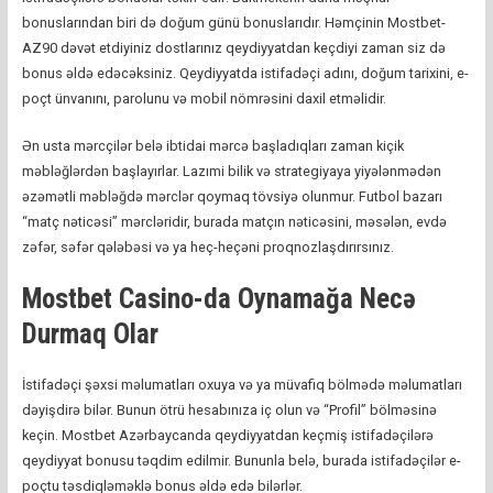
bonuslarından biri də doğum günü bonuslarıdır. Həmçinin Mostbet-
AZ90 dəvət etdiyiniz dostlarınız qeydiyyatdan keçdiyi zaman siz də
bonus əldə edəcəksiniz. Qeydiyyatda istifadəçi adını, doğum tarixini, e-
poçt ünvanını, parolunu və mobil nömrəsini daxil etməlidir.
Ən usta mərcçilər belə ibtidai mərcə başladıqları zaman kiçik
məbləğlərdən başlayırlar. Lazımi bilik və strategiyaya yiyələnmədən
əzəmətli məbləğdə mərclər qoymaq tövsiyə olunmur. Futbol bazarı
“matç nəticəsi” mərcləridir, burada matçın nəticəsini, məsələn, evdə
zəfər, səfər qələbəsi və ya heç-heçəni proqnozlaşdırırsınız.
Mostbet Casino-da Oynamağa Necə
Durmaq Olar
İstifadəçi şəxsi məlumatları oxuya və ya müvafiq bölmədə məlumatları
dəyişdirə bilər. Bunun ötrü hesabınıza iç olun və “Profil” bölməsinə
keçin. Mostbet Azərbaycanda qeydiyyatdan keçmiş istifadəçilərə
qeydiyyat bonusu təqdim edilmir. Bununla belə, burada istifadəçilər e-
poçtu təsdiqləməklə bonus əldə edə bilərlər.