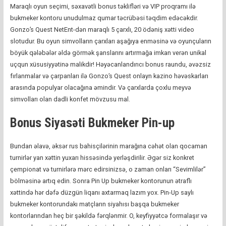
Maraqlı oyun seçimi, səxavətli bonus təklifləri və VIP proqramı ilə
bukmeker kontoru unudulmaz qumar təcrübəsi təqdim edəcəkdir.
Gonzo’s Quest NetEnt-dən maraqlı 5 çarxlı, 20 ödəniş xətti video
slotudur. Bu oyun simvolların çarxları aşağıya enməsinə və oyunçuların
böyük qələbələr əldə görmək şanslarını artırmağa imkan verən unikal
uçqun xüsusiyyətinə malikdir! Həyəcanlandırıcı bonus raundu, əvəzsiz
fırlanmalar və çarpanları ilə Gonzo’s Quest onlayn kazino həvəskarları
arasında populyar olacağına əmindir. Və çarxlarda çoxlu meyvə
simvolları olan dadli konfet mövzusu mal.
Bonus Siyasəti Bukmeker Pin-up
Bundan əlavə, əksər rus bahisçilərinin marağına cəhət olan qocaman
turnirlər yan xəttin yuxarı hissəsində yerləşdirilir. Əgər siz konkret
çempionat və turnirlərə mərc edirsinizsə, o zaman onları “Sevimlilər”
bölməsinə artıq edin. Sonra Pin Up bukmeker kontorunun ətraflı
xəttində hər dəfə düzgün liqanı axtarmaq lazım yox. Pin-Up saylı
bukmeker kontorundakı matçların siyahısı başqa bukmeker
kontorlarından heç bir şəkildə fərqlənmir. O, keyfiyyətcə formalaşır və