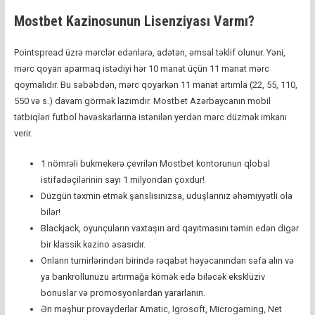
Mostbet Kazinosunun Lisenziyası Varmı?
Pointspread üzrə mərclər edənlərə, adətən, əmsal təklif olunur. Yəni,
mərc qoyan aparmaq istədiyi hər 10 manat üçün 11 manat mərc
qoymalıdır. Bu səbəbdən, mərc qoyarkən 11 manat artımla (22, 55, 110,
550 və s.) davam görmək lazımdır. Mostbet Azərbaycanın mobil
tətbiqləri futbol həvəskarlarına istənilən yerdən mərc düzmək imkanı
verir.
1 nömrəli bukmekerə çevrilən Mostbet kontorunun qlobal
istifadəçilərinin sayı 1 milyondan çoxdur!
Düzgün təxmin etmək şanslısınızsa, uduşlarınız əhəmiyyətli ola
bilər!
Blackjack, oyunçuların vaxtaşırı ard qayıtmasını təmin edən digər
bir klassik kazino əsasıdır.
Onların turnirlərindən birində rəqabət həyəcanından səfa alın və
ya bankrollunuzu artırmağa kömək edə biləcək eksklüziv
bonuslar və promosyonlardan yararlanın.
Ən məşhur provayderlər Amatic, Igrosoft, Microgaming, Net