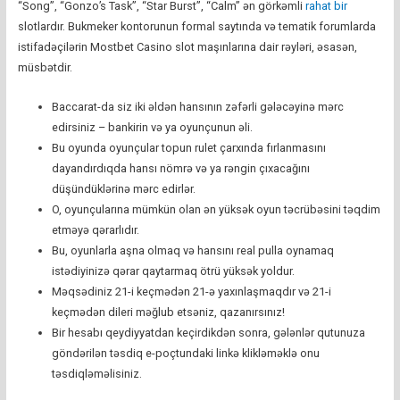
“Song”, “Gonzo’s Task”, “Star Burst”, “Calm” ən görkəmli
rahat bir
slotlardır. Bukmeker kontorunun formal saytında və tematik forumlarda
istifadəçilərin Mostbet Casino slot maşınlarına dair rəyləri, əsasən,
müsbətdir.
Baccarat-da siz iki əldən hansının zəfərli gələcəyinə mərc
edirsiniz – bankirin və ya oyunçunun əli.
Bu oyunda oyunçular topun rulet çarxında fırlanmasını
dayandırdıqda hansı nömrə və ya rəngin çıxacağını
düşündüklərinə mərc edirlər.
O, oyunçularına mümkün olan ən yüksək oyun təcrübəsini təqdim
etməyə qərarlıdır.
Bu, oyunlarla aşna olmaq və hansını real pulla oynamaq
istədiyinizə qərar qaytarmaq ötrü yüksək yoldur.
Məqsədiniz 21-i keçmədən 21-ə yaxınlaşmaqdır və 21-i
keçmədən dileri məğlub etsəniz, qazanırsınız!
Bir hesabı qeydiyyatdan keçirdikdən sonra, gələnlər qutunuza
göndərilən təsdiq e-poçtundaki linkə klikləməklə onu
təsdiqləməlisiniz.