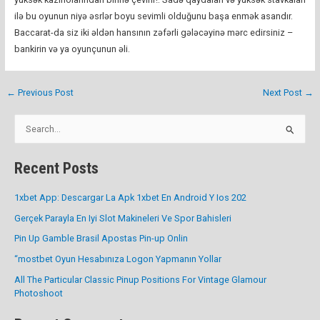
ilə bu oyunun niyə əsrlər boyu sevimli olduğunu başa enmək asandır.
Baccarat-da siz iki əldən hansının zəfərli gələcəyinə mərc edirsiniz –
bankirin və ya oyunçunun əli.
←
Previous Post
Next Post
→
S
e
Recent Posts
a
r
1xbet App: Descargar La Apk 1xbet En Android Y Ios 202
c
Gerçek Parayla En Iyi Slot Makineleri Ve Spor Bahisleri
h
Pin Up Gamble Brasil Apostas Pin-up Onlin
f
o
“mostbet Oyun Hesabınıza Logon Yapmanın Yollar
r
All The Particular Classic Pinup Positions For Vintage Glamour
:
Photoshoot