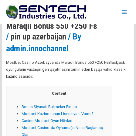
Skip
Post
Main
to
navigation
Menu
Mostbet Casino Azərbaycanda
content
Maraqlı Bonus 550 +250 Fs
/
pin up azerbaijan
/ By
admin.innochannel
Mostbet Casino Azərbaycanda Maraqlı Bonus 550 +250 Fs
Blackjack,
oyunçuların vaxtaşırı geri qayıtmasını təmin edən başqa vahid klassik
kazino əsasıdır.
Content
Bonus Siyasəti Bukmeker Pin-up
Mostbet Kazinosunun Lisenziyası Varmı?
Casino Mostbet Oyun Növləri
Mostbet Casino-da Oynamağa Necə Başlamaq
Olar