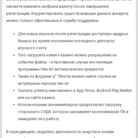
сможете изменить выбрана валюту после завершения
регистрации. Корректировать существовавшие данные аккаунта
можно только обратившись в службу поддержки.
Для новых игроков после регистрации доступную щедрые
бонусы во время пополнения последнего депозита
игрового счета.
Того загрузить клиент-казино можно разрешение на
событие файла – в противном случае инсталляция
программы Пин Ап автоматически прервется.
Также на форумах а” “блогах можно найти ссылки на
актуальные зеркала пин ап.
Скачать утилиту невозможно в App Store, Android Play Market
или на сайте казино.
Использование анонимайзеров предполагает загрузку
стороннего СУДЯ, которое захламляет воспоминание ПК и
замедляет его работу.
В юрисдикциях, недалеко деятельность азартных онлайн