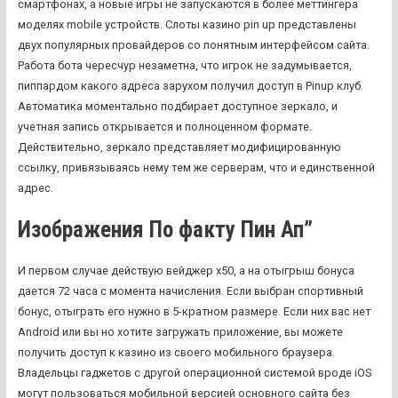
смартфонах, а новые игры не запускаются в более меттингера
моделях mobile устройств. Слоты казино pin up представлены
двух популярных провайдеров со понятным интерфейсом сайта.
Работа бота чересчур незаметна, что игрок не задумывается,
пиппардом какого адреса зарухом получил доступ в Pinup клуб.
Автоматика моментально подбирает доступное зеркало, и
учетная запись открывается и полноценном формате.
Действительно, зеркало представляет модифицированную
ссылку, привязываясь нему тем же серверам, что и единственной
адрес.
Изображения По факту Пин Ап”
И первом случае действую вейджер х50, а на отыгрыш бонуса
дается 72 часа с момента начисления. Если выбран спортивный
бонус, отыграть его нужно в 5-кратном размере. Если них вас нет
Android или вы но хотите загружать приложение, вы можете
получить доступ к казино из своего мобильного браузера.
Владельцы гаджетов с другой операционной системой вроде iOS
могут пользоваться мобильной версией основного сайта без