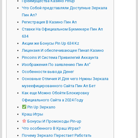
Преимущества Казино Pinup
Что Собой представляли Доступные Зеркала
Пин Ап?
Регистрация В Казино Пин Ап
Ставки На Официальном Букмекере Пин Ап
634
Акции же Бонусы Pin Up 634 Kz
Лицензия И обеспечивающее Пинап Казино
Pincoins И Система Привилегий Аккаунта
Изображения По заявлению Пин Ап”
Особенности вывода Денег
Основные Отличия И Для чего Нужны Зеркала
музеефицированного Сайта Пин Ап Бет
Как еще Можно Обойти Блокировку
Официального Сайта а 2024 Году
Pin Up Зеркало
Краш Игры
Бонусы И Промокоды Pin-up
Что особенного В Краш Играх?
Почему Зеркало Перестает Работать