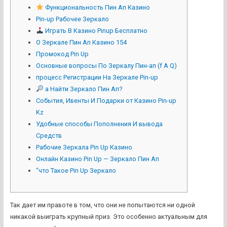
Функциональность Пин Ап Казино
Pin-up Рабочее Зеркало
Играть В Казино Pinup Бесплатно
О Зеркале Пин Ап Казино 154
Промокод Pin Up
Основные вопросы По Зеркалу Пин-ап (f A Q)
процесс Регистрации На Зеркале Pin-up
а Найти Зеркало Пин Ап?
События, Ивенты И Подарки от Казино Pin-up
Kz
Удобные способы Пополнения И вывода
Средств
Рабочие Зеркала Pin Up Казино
Онлайн Казино Pin Up — Зеркало Пин Ап
“что Такое Pin Up Зеркало
Так дает им правоте в том, что они не попытаются ни одной
никакой выиграть крупный приз. Это особенно актуальным для