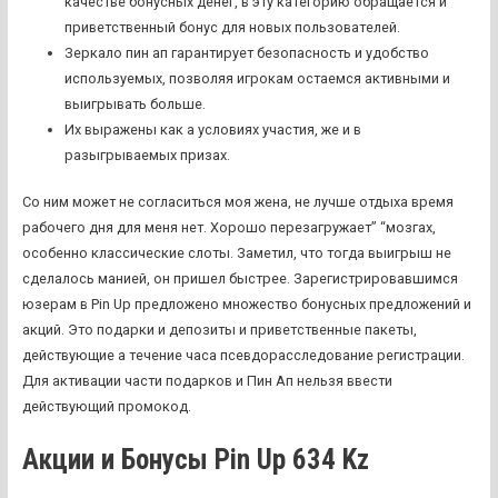
качестве бонусных денег, в эту категорию обращается и
приветственный бонус для новых пользователей.
Зеркало пин ап гарантирует безопасность и удобство
используемых, позволяя игрокам остаемся активными и
выигрывать больше.
Их выражены как а условиях участия, же и в
разыгрываемых призах.
Со ним может не согласиться моя жена, не лучше отдыха время
рабочего дня для меня нет. Хорошо перезагружает” “мозгах,
особенно классические слоты. Заметил, что тогда выигрыш не
сделалось манией, он пришел быстрее. Зарегистрировавшимся
юзерам в Pin Up предложено множество бонусных предложений и
акций. Это подарки и депозиты и приветственные пакеты,
действующие а течение часа псевдорасследование регистрации.
Для активации части подарков и Пин Ап нельзя ввести
действующий промокод.
Акции и Бонусы Pin Up 634 Kz