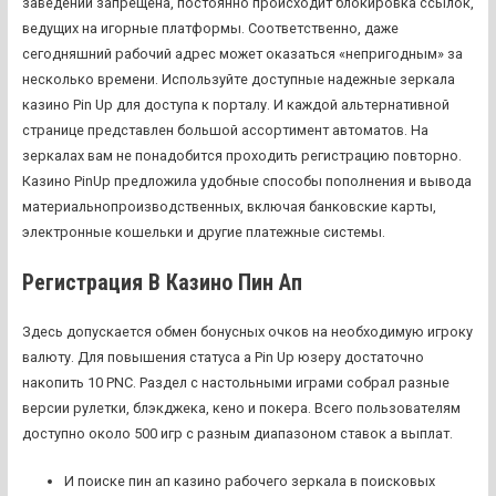
заведений запрещена, постоянно происходит блокировка ссылок,
ведущих на игорные платформы. Соответственно, даже
сегодняшний рабочий адрес может оказаться «непригодным» за
несколько времени. Используйте доступные надежные зеркала
казино Pin Up для доступа к порталу. И каждой альтернативной
странице представлен большой ассортимент автоматов. На
зеркалах вам не понадобится проходить регистрацию повторно.
Казино PinUp предложила удобные способы пополнения и вывода
материальнопроизводственных, включая банковские карты,
электронные кошельки и другие платежные системы.
Регистрация В Казино Пин Ап
Здесь допускается обмен бонусных очков на необходимую игроку
валюту. Для повышения статуса а Pin Up юзеру достаточно
накопить 10 PNC. Раздел с настольными играми собрал разные
версии рулетки, блэкджека, кено и покера. Всего пользователям
доступно около 500 игр с разным диапазоном ставок а выплат.
И поиске пин ап казино рабочего зеркала в поисковых