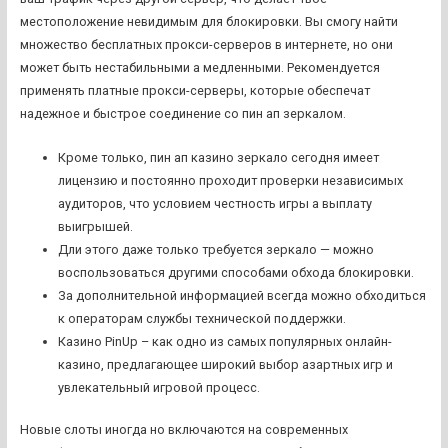
местоположение невидимым для блокировки. Вы смогу найти
множество бесплатных прокси-серверов в интернете, но они
может быть нестабильными а медленными. Рекомендуется
применять платные прокси-серверы, которые обеспечат
надежное и быстрое соединение со пин ап зеркалом.
Кроме только, пин ап казино зеркало сегодня имеет
лицензию и постоянно проходит проверки независимых
аудиторов, что условием честность игры а выплату
выигрышей.
Дли этого даже только требуется зеркало — можно
воспользоваться другими способами обхода блокировки.
За дополнительной информацией всегда можно обходиться
к операторам службы технической поддержки.
Казино PinUp – как одно из самых популярных онлайн-
казино, предлагающее широкий выбор азартных игр и
увлекательный игровой процесс.
Новые слоты иногда но включаются на современных