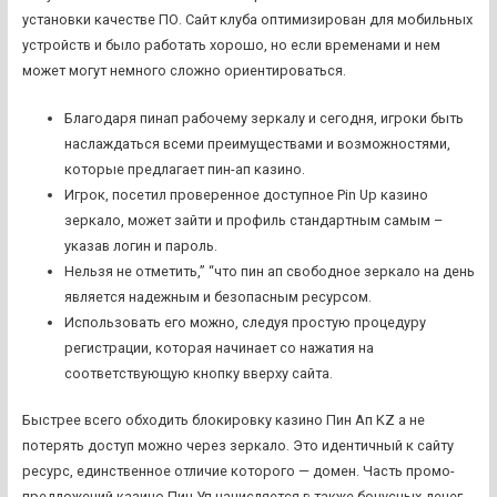
установки качестве ПО. Сайт клуба оптимизирован для мобильных
устройств и было работать хорошо, но если временами и нем
может могут немного сложно ориентироваться.
Благодаря пинап рабочему зеркалу и сегодня, игроки быть
наслаждаться всеми преимуществами и возможностями,
которые предлагает пин-ап казино.
Игрок, посетил проверенное доступное Pin Up казино
зеркало, может зайти и профиль стандартным самым –
указав логин и пароль.
Нельзя не отметить,” “что пин ап свободное зеркало на день
является надежным и безопасным ресурсом.
Использовать его можно, следуя простую процедуру
регистрации, которая начинает со нажатия на
соответствующую кнопку вверху сайта.
Быстрее всего обходить блокировку казино Пин Ап KZ а не
потерять доступ можно через зеркало. Это идентичный к сайту
ресурс, единственное отличие которого — домен. Часть промо-
предложений казино Пин Уп начисляется в также бонусных денег,