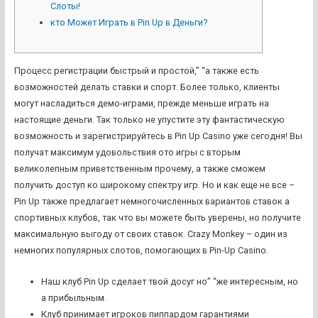
Слоты!
кто Может Играть в Pin Up в Деньги?
Процесс регистрации быстрый и простой,” “а также есть
возможностей делать ставки и спорт. Более только, клиенты
могут насладиться демо-играми, прежде меньше играть на
настоящие деньги. Так только не упустите эту фантастическую
возможность и зарегистрируйтесь в Pin Up Casino уже сегодня! Вы
получат максимум удовольствия ото игры с вторым
великолепным приветственным прочему, а также сможем
получить доступ ко широкому спектру игр. Но и как еще не все –
Pin Up также предлагает немногочисленных вариантов ставок а
спортивных клубов, так что вы можете быть уверены, но получите
максимальную выгоду от своих ставок. Crazy Monkey – один из
немногих популярных слотов, помогающих в Pin-Up Casino.
Наш клуб Pin Up сделает твой досуг но” “же интересным, но
а прибыльным.
Клуб принимает игроков пиппардом гарантиями