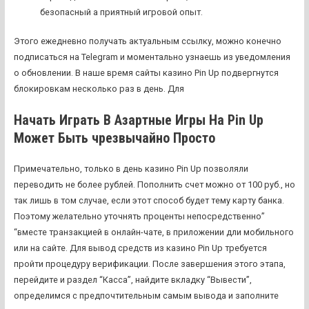
безопасный а приятный игровой опыт.
Этого ежедневно получать актуальным ссылку, можно конечно
подписаться на Telegram и моментально узнаешь из уведомления
о обновлении. В наше время сайты казино Pin Up подвергнутся
блокировкам несколько раз в день. Для
Начать Играть В Азартные Игры На Pin Up
Может Быть чрезвычайно Просто
Примечательно, только в день казино Pin Up позволяли
переводить не более рублей. Пополнить счет можно от 100 руб., но
так лишь в том случае, если этот способ будет тему карту банка.
Поэтому желательно уточнять проценты непосредственно”
“вместе транзакцией в онлайн-чате, в приложении дли мобильного
или на сайте. Для вывод средств из казино Pin Up требуется
пройти процедуру верификации. После завершения этого этапа,
перейдите и раздел “Касса”, найдите вкладку “Вывести”,
определимся с предпочтительным самым вывода и заполните