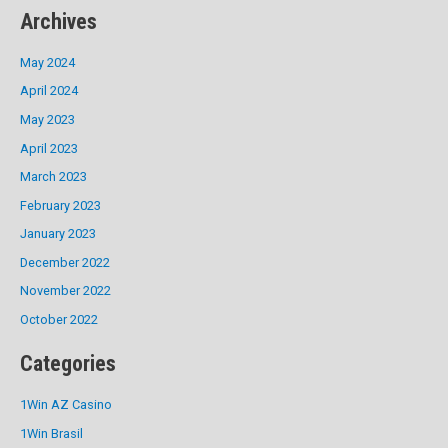
Archives
May 2024
April 2024
May 2023
April 2023
March 2023
February 2023
January 2023
December 2022
November 2022
October 2022
Categories
1Win AZ Casino
1Win Brasil