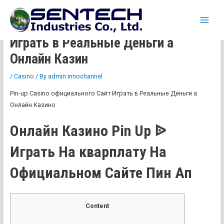
Skip
Post
Main
to
navigation
Menu
Pin-up Casino официального Сайт
content
Играть в Реальные Деньги а
Онлайн Казин
/
Casino
/ By
admin.innochannel
Pin-up Casino официального Сайт Играть в Реальные Деньги а
Онлайн Казино
Онлайн Казино Pin Up ᐉ
Играть На кварплату На
Официальном Сайте Пин Ап
Content