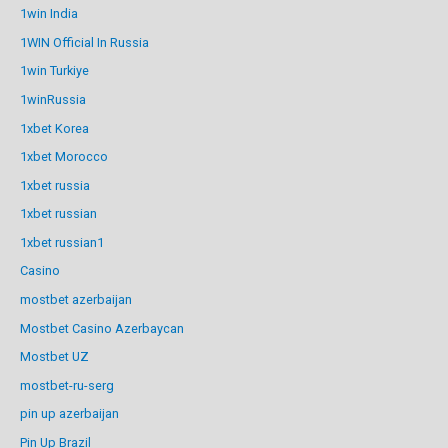
1win India
1WIN Official In Russia
1win Turkiye
1winRussia
1xbet Korea
1xbet Morocco
1xbet russia
1xbet russian
1xbet russian1
Casino
mostbet azerbaijan
Mostbet Casino Azerbaycan
Mostbet UZ
mostbet-ru-serg
pin up azerbaijan
Pin Up Brazil