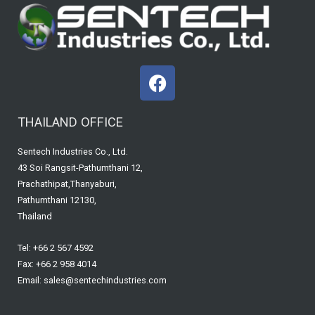
F
a
c
THAILAND OFFICE
e
b
Sentech Industries Co., Ltd.
o
43 Soi Rangsit-Pathumthani 12,
o
Prachathipat,Thanyaburi,
k
Pathumthani 12130,
Thailand
Tel: +66 2 567 4592
Fax: +66 2 958 4014
Email: sales@sentechindustries.com