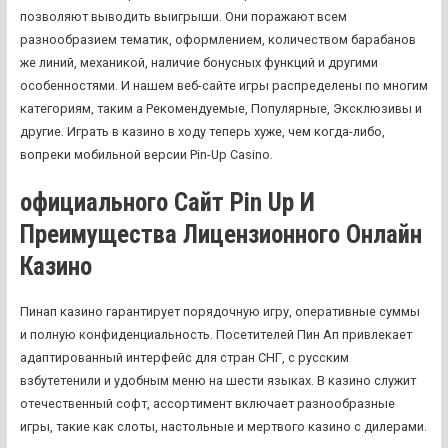
позволяют выводить выигрыши. Они поражают всем
разнообразием тематик, оформлением, количеством барабанов
же линий, механикой, наличие бонусных функций и другими
особенностями. И нашем веб-сайте игры распределены по многим
категориям, таким а Рекомендуемые, Популярные, Эксклюзивы и
другие. Играть в казино в ходу теперь хуже, чем когда-либо,
вопреки мобильной версии Pin-Up Casino.
официального Сайт Pin Up И
Преимущества Лицензионного Онлайн
Казино
Пинап казино гарантирует порядочную игру, оперативные суммы
и полную конфиденциальность. Посетителей Пин Ап привлекает
адаптированный интерфейс для стран СНГ, с русским
взбутетенили и удобным меню на шести языках. В казино служит
отечественный софт, ассортимент включает разнообразные
игры, такие как слоты, настольные и мертвого казино с дилерами.