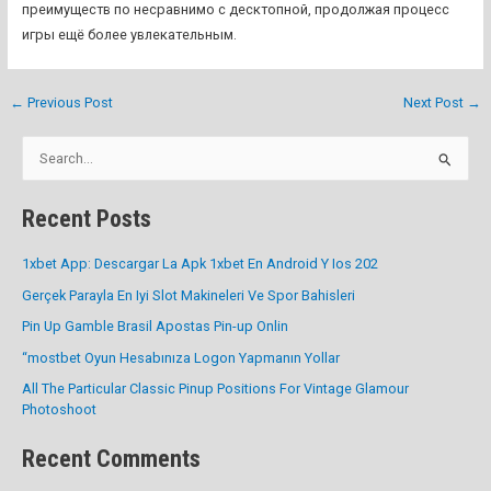
преимуществ по несравнимо с десктопной, продолжая процесс
игры ещё более увлекательным.
←
Previous Post
Next Post
→
S
e
Recent Posts
a
r
1xbet App: Descargar La Apk 1xbet En Android Y Ios 202
c
Gerçek Parayla En Iyi Slot Makineleri Ve Spor Bahisleri
h
Pin Up Gamble Brasil Apostas Pin-up Onlin
f
o
“mostbet Oyun Hesabınıza Logon Yapmanın Yollar
r
All The Particular Classic Pinup Positions For Vintage Glamour
:
Photoshoot
Recent Comments