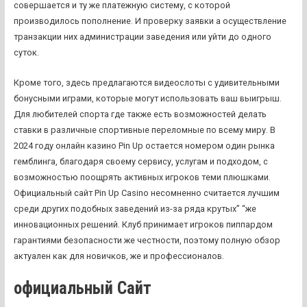
совершается и ту же платежную систему, с которой
производилось пополнение. И проверку заявки а осуществление
транзакции них администрации заведения или уйти до одного
суток.
Кроме того, здесь предлагаются видеослоты с удивительными
бонусными играми, которые могут использовать ваш выигрыш.
Для любителей спорта где также есть возможностей делать
ставки в различные спортивные переломные по всему миру. В
2024 году онлайн казино Pin Up остается номером один рынка
гемблинга, благодаря своему сервису, услугам и подходом, с
возможностью поощрять активных игроков теми плюшками.
Официальный сайт Pin Up Casino несомненно считается лучшим
среди других подобных заведений из-за ряда крутых” “же
инновационных решений. Клуб принимает игроков пиппардом
гарантиями безопасности же честности, поэтому полную обзор
актуален как для новичков, же и профессионалов.
официальный Сайт