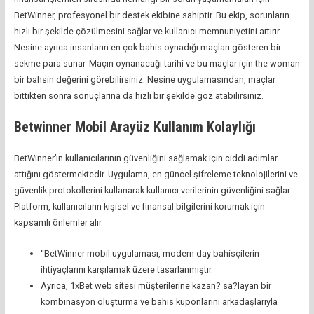
BetWinner, profesyonel bir destek ekibine sahiptir. Bu ekip, sorunların
hızlı bir şekilde çözülmesini sağlar ve kullanıcı memnuniyetini artırır.
Nesine ayrıca insanların en çok bahis oynadığı maçları gösteren bir
sekme para sunar. Maçın oynanacağı tarihi ve bu maçlar için the woman
bir bahsin değerini görebilirsiniz. Nesine uygulamasından, maçlar
bittikten sonra sonuçlarına da hızlı bir şekilde göz atabilirsiniz.
Betwinner Mobil Arayüz Kullanım Kolaylığı
BetWinner’ın kullanıcılarının güvenliğini sağlamak için ciddi adımlar
attığını göstermektedir. Uygulama, en güncel şifreleme teknolojilerini ve
güvenlik protokollerini kullanarak kullanıcı verilerinin güvenliğini sağlar.
Platform, kullanıcıların kişisel ve finansal bilgilerini korumak için
kapsamlı önlemler alır.
“BetWinner mobil uygulaması, modern day bahisçilerin
ihtiyaçlarını karşılamak üzere tasarlanmıştır.
Ayrıca, 1xBet web sitesi müşterilerine kazan? sa?layan bir
kombinasyon oluşturma ve bahis kuponlarını arkadaşlarıyla