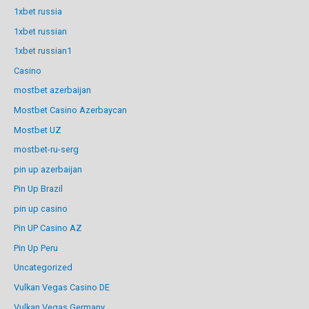
1xbet russia
1xbet russian
1xbet russian1
Casino
mostbet azerbaijan
Mostbet Casino Azerbaycan
Mostbet UZ
mostbet-ru-serg
pin up azerbaijan
Pin Up Brazil
pin up casino
Pin UP Casino AZ
Pin Up Peru
Uncategorized
Vulkan Vegas Casino DE
Vulkan Vegas Germany