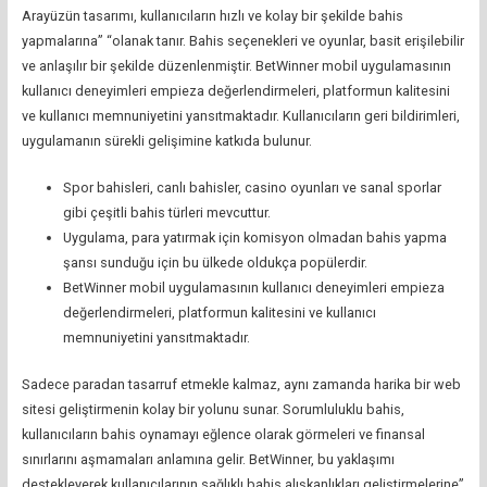
Arayüzün tasarımı, kullanıcıların hızlı ve kolay bir şekilde bahis
yapmalarına” “olanak tanır. Bahis seçenekleri ve oyunlar, basit erişilebilir
ve anlaşılır bir şekilde düzenlenmiştir. BetWinner mobil uygulamasının
kullanıcı deneyimleri empieza değerlendirmeleri, platformun kalitesini
ve kullanıcı memnuniyetini yansıtmaktadır. Kullanıcıların geri bildirimleri,
uygulamanın sürekli gelişimine katkıda bulunur.
Spor bahisleri, canlı bahisler, casino oyunları ve sanal sporlar
gibi çeşitli bahis türleri mevcuttur.
Uygulama, para yatırmak için komisyon olmadan bahis yapma
şansı sunduğu için bu ülkede oldukça popülerdir.
BetWinner mobil uygulamasının kullanıcı deneyimleri empieza
değerlendirmeleri, platformun kalitesini ve kullanıcı
memnuniyetini yansıtmaktadır.
Sadece paradan tasarruf etmekle kalmaz, aynı zamanda harika bir web
sitesi geliştirmenin kolay bir yolunu sunar. Sorumluluklu bahis,
kullanıcıların bahis oynamayı eğlence olarak görmeleri ve finansal
sınırlarını aşmamaları anlamına gelir. BetWinner, bu yaklaşımı
destekleyerek kullanıcılarının sağlıklı bahis alışkanlıkları geliştirmelerine”