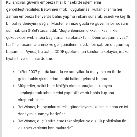
Kullanıcılar, güvenli empieza hızlı bir şekilde işlemlerini
gerçekleştirebilirler. Betwinner mobil uygulaması, kullanıcılarına her
zaman empieza her yerde bahis yapma imkanı sunarak, esnek ve keyifli
bir bahis deneyimi sağlar. Müşterilerimize güçlü ve güvenilir bir çözüm
sunmak için S-Bet’i tasarladık. Müşterilerinizin dikkatini kesinlikle
çekecek bir web sitesi başlatmanıza olanak tanır. Derin araştırma vas?
tas? ile, tasarımcılarımız ve geliştiricilerimiz etkili bir şablon oluşturmayı
başardılar. Ayrıca, bu bahis CODE şablonunun kurulumu kolaydır, makul
fiyatlıdır ve kullanıcı dostudur.
1xBet 2007 yılında kuruldu ve son yıllarda dünyanın en önde
gelen bahis şirketlerinden biri haline gelmeyi başardı.
Müşteriler, belirli bir etkinliğin olası sonuçlarını kolayca
karşılaştırarak tahminlerini yapabilir ve bir bahis kuponu
oluşturabilirler.
BetWinner, bu oyunları sürekli güncelleyerek kullanıcılarına en iyi
deneyimi sunmayı hedefler.
BetWinner, güçlü şifreleme teknolojileri ve gizlilik politikaları ile
kullanıcı verilerini korumaktadır.”