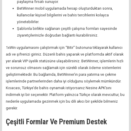
paylaşma fırsatı sunuyor.
BetWinner mobil uygulamada hesap oluşturduktan sonra,
kullanıcılar kişisel bilgilerini ve bahis tercihlerini kolayca
yönetebilirler.
Şablonla birlikte sağlanan çeşitli çalışma formları sayesinde
ziyaretçilerinizle doğrudan bağlantı kurabilirsiniz.
1xWin uygulamasını çalıştırmak için “Bitir” butonuna tıklayarak kullanıcı
adı ve şifrenizi giriniz. Düzenli bahis yaparak ve platformda aktif olarak
yer alarak VIP üyelik statüsüne ulaşabilirsiniz. BetWinner, işlemlerin hızlı
ve sorunsuz olmasını sağlamak için sürekli olarak ödeme sistemlerini
geliştirmektedir. Bu bağlamda, BetWinner’ın para yatırma ve çekme
işlemlerinde partnerlerinden daha iyi olduğunu söylemek mümkündür.
Kısacası, Türkiye’de bahis oynamak istiyorsanız Nesine APK’sını
indirmek iyi bir seçenektir. Platform yalnızca Türkçe olarak mevcuttur, bu
nedenle uygulamada gezinmek için bu dili akıcı bir şekilde bilmeniz
gerekir.
Çeşitli Formlar Ve Premium Destek