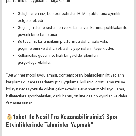
platformlu bir uygulama mağazasıdır.
Geliştiricilerimiz, bu spor bahisleri HTML şablonuna ayrıntılı
belgeler ekledi.
Güçlü şifreleme sistemleri ve kullanıcı veri koruma politikaları ile
güvenli bir ortam sunar.
Bu tasarım, kullanıcıların platformda daha fazla vakit
geçirmelerini ve daha ?ok bahis yapmalarını teşvik eder.
Kullanıcılar, güvenli ve hızlı bir şekilde işlemlerini
gerçekleştirebilirler.
“BetWinner mobil uygulaması, contemporary bahisçilerin ihtiyaçlarını
karşılamak üzere tasarlanmıştır. Uygulama, kullanıcı dostu arayüzü ve
kolay navigasyonu ile dikkat çekmektedir. Betwinner mobil uygulama,
kullanıcılara spor bahisleri, canlı bahis, on line casino oyunları ve daha
fazlasını sunar.
1xbet İle Nasil Pra Kazanabi̇li̇rsi̇ni̇z? Spor
Etki̇nli̇kleri̇nde Tahmi̇nler Yapmak”