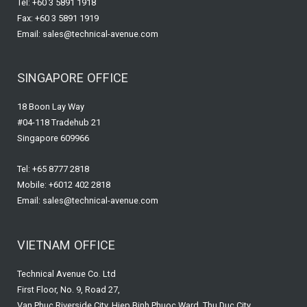
Tel: +60 3 5891 1918
Fax: +60 3 5891 1919
Email: sales@technical-avenue.com
SINGAPORE OFFICE
18 Boon Lay Way
#04-118 Tradehub 21
Singapore 609966
Tel: +65 8777 2818
Mobile: +6012 402 2818
Email: sales@technical-avenue.com
VIETNAM OFFICE
Technical Avenue Co. Ltd
First Floor, No. 9, Road 27,
Van Phuc Riverside City, Hiep Binh Phuoc Ward, Thu Duc City,