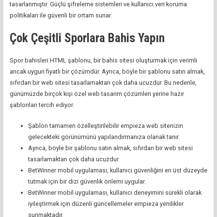
tasarlanmıştır. Güçlü şifreleme sistemleri ve kullanıcı veri koruma
politikaları ile güvenli bir ortam sunar.
Çok Çeşitli Sporlara Bahis Yapın
Spor bahisleri HTML şablonu, bir bahis sitesi oluşturmak için verimli
ancak uygun fiyatlı bir çözümdür. Ayrıca, böyle bir şablonu satın almak,
sıfırdan bir web sitesi tasarlamaktan çok daha ucuzdur. Bu nedenle,
günümüzde birçok kişi özel web tasarım çözümleri yerine hazır
şablonları tercih ediyor.
Şablon tamamen özelleştirilebilir empieza web sitenizin
gelecekteki görünümünü yapılandırmanıza olanak tanır.
Ayrıca, böyle bir şablonu satın almak, sıfırdan bir web sitesi
tasarlamaktan çok daha ucuzdur.
BetWinner mobil uygulaması, kullanıcı güvenliğini en üst düzeyde
tutmak için bir dizi güvenlik önlemi uygular.
BetWinner mobil uygulaması, kullanıcı deneyimini sürekli olarak
iyileştirmek için düzenli güncellemeler empieza yenilikler
sunmaktadır.