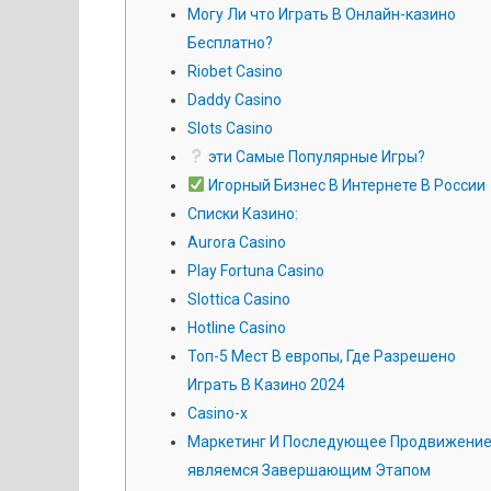
Могу Ли что Играть В Онлайн-казино
Бесплатно?
Riobet Casino
Daddy Casino
Slots Casino
эти Самые Популярные Игры?
Игорный Бизнес В Интернете В России
Списки Казино:
Aurora Casino
Play Fortuna Casino
Slottica Casino
Hotline Casino
Топ-5 Мест В европы, Где Разрешено
Играть В Казино 2024
Casino-x
Маркетинг И Последующее Продвижени
являемся Завершающим Этапом