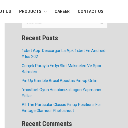
UT US
PRODUCTS
CAREER
CONTACT US
S
e
Recent Posts
a
r
1xbet App: Descargar La Apk 1xbet En Android
c
Y Ios 202
h
Gerçek Parayla En Iyi Slot Makineleri Ve Spor
f
Bahisleri
o
Pin Up Gamble Brasil Apostas Pin-up Onlin
r
“mostbet Oyun Hesabınıza Logon Yapmanın
:
Yollar
All The Particular Classic Pinup Positions For
Vintage Glamour Photoshoot
Recent Comments