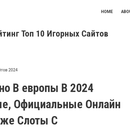
HOME
ABO
тинг Топ 10 Игорных Сайтов
йтов 2024
но В европы В 2024
ые, Официальные Онлайн
 же Слоты С