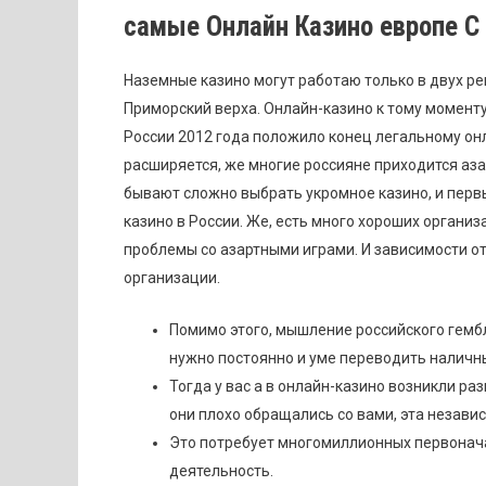
самые Онлайн Казино европе С
Наземные казино могут работаю только в двух ре
Приморский верха. Онлайн-казино к тому моменту
России 2012 года положило конец легальному онл
расширяется, же многие россияне приходится аза
бывают сложно выбрать укромное казино, и перв
казино в России. Же, есть много хороших организ
проблемы со азартными играми. И зависимости от
организации.
Помимо этого, мышление российского гембл
нужно постоянно и уме переводить наличны
Тогда у вас а в онлайн-казино возникли раз
они плохо обращались со вами, эта незави
Это потребует многомиллионных первонач
деятельность.