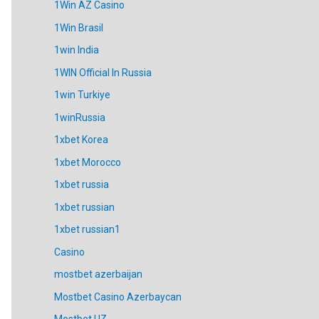
1Win AZ Casino
1Win Brasil
1win India
1WIN Official In Russia
1win Turkiye
1winRussia
1xbet Korea
1xbet Morocco
1xbet russia
1xbet russian
1xbet russian1
Casino
mostbet azerbaijan
Mostbet Casino Azerbaycan