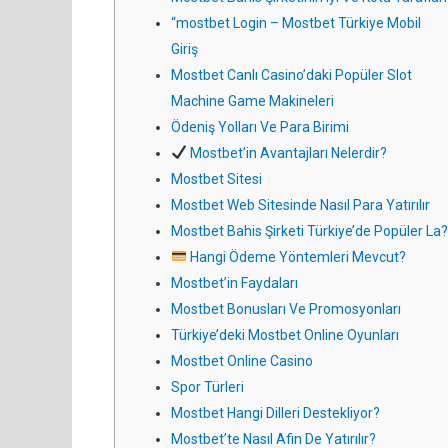
“mostbet Login – Mostbet Türkiye Mobil
Giriş
Mostbet Canlı Casino’daki Popüler Slot
Machine Game Makineleri
Ödeniş Yolları Ve Para Birimi
Mostbet’in Avantajları Nelerdir?
Mostbet Sitesi
Mostbet Web Sitesinde Nasıl Para Yatırılır
Mostbet Bahis Şirketi Türkiye’de Popüler La?
Hangi Ödeme Yöntemleri Mevcut?
Mostbet’in Faydaları
Mostbet Bonusları Ve Promosyonları
Türkiye’deki Mostbet Online Oyunları
Mostbet Online Casino
Spor Türleri
Mostbet Hangi Dilleri Destekliyor?
Mostbet’te Nasıl Afin De Yatırılır?