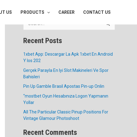
UT US
PRODUCTS
CAREER
CONTACT US
S
e
Recent Posts
a
r
1xbet App: Descargar La Apk 1xbet En Android
c
Y Ios 202
h
Gerçek Parayla En Iyi Slot Makineleri Ve Spor
f
Bahisleri
o
Pin Up Gamble Brasil Apostas Pin-up Onlin
r
“mostbet Oyun Hesabınıza Logon Yapmanın
:
Yollar
All The Particular Classic Pinup Positions For
Vintage Glamour Photoshoot
Recent Comments