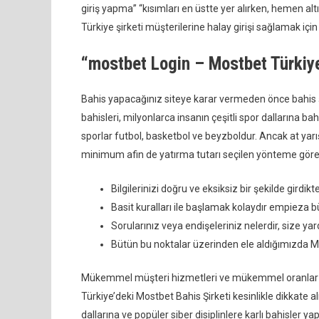
giriş yapma” “kısımları en üstte yer alırken, hemen al
Türkiye şirketi müşterilerine halay girişi sağlamak için
“mostbet Login – Mostbet Türkiye
Bahis yapacağınız siteye karar vermeden önce bahis ş
bahisleri, milyonlarca insanın çeşitli spor dallarına b
sporlar futbol, ​​basketbol ve beyzboldur. Ancak at yarı
minimum afin de yatırma tutarı seçilen yönteme göre d
Bilgilerinizi doğru ve eksiksiz bir şekilde girdi
Basit kuralları ile başlamak kolaydır empieza 
Sorularınız veya endişeleriniz nelerdir, size 
Bütün bu noktalar üzerinden ele aldığımızda Most
Mükemmel müşteri hizmetleri ve mükemmel oranlar ile g
Türkiye’deki Mostbet Bahis Şirketi kesinlikle dikkate 
dallarına ve popüler siber disiplinlere karlı bahisler 