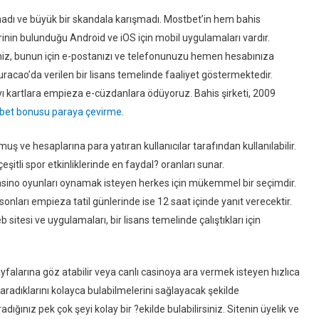
madı ve büyük bir skandala karışmadı. Mostbet’in hem bahis
in bulunduğu Android ve iOS için mobil uygulamaları vardır.
irsiniz, bunun için e-postanızı ve telefonunuzu hemen hesabınıza
racao’da verilen bir lisans temelinde faaliyet göstermektedir.
ı kartlara empieza e-cüzdanlara ödüyoruz. Bahis şirketi, 2009
bet bonusu paraya çevirme
.
lmuş ve hesaplarına para yatıran kullanıcılar tarafından kullanılabilir.
itli spor etkinliklerinde en faydal? oranları sunar.
casino oyunları oynamak isteyen herkes için mükemmel bir seçimdir.
onları empieza tatil günlerinde ise 12 saat içinde yanıt verecektir.
 sitesi ve uygulamaları, bir lisans temelinde çalıştıkları için
yfalarına göz atabilir veya canlı casinoya ara vermek isteyen hızlıca
 aradıklarını kolayca bulabilmelerini sağlayacak şekilde
adığınız pek çok şeyi kolay bir ?ekilde bulabilirsiniz. Sitenin üyelik ve