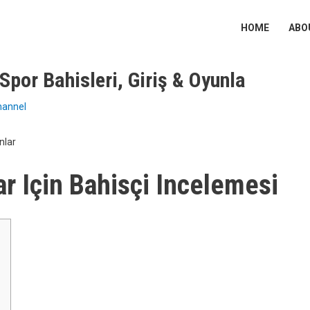
HOME
ABO
Spor Bahisleri, Giriş & Oyunla
hannel
nlar
r Için Bahisçi Incelemesi