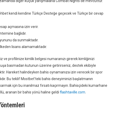
nı zamanda diğer küçük yarışmalarla Combat Nights de mevcuttur.
sohbet kendi kendine Türkçe Desteğe geçecek ve Türkçe bir cevap
esap açmasına izin verir.
ntemine bağlıdır.
 oyununu da sunmaktadır.
 ülkeden lisans alamamaktadır.
 ve profilinize kimlik belgesi numaranızı girerek kimliğinizi
tuşa basmadan kutunun üzerine getirirseniz, destek ekibiyle
ktir. Hareket halindeyken bahis oynamanıza izin verecek bir spor
ıdır. Bu teklif Mostbet’teki bahis deneyiminizi başlatmanın
rmak için bu inanılmaz fırsatı kaçırmayın. Bahisçideki kumarhane
lü, aranan bir bahis yönü haline geldi
flashtaville.com
.
Yöntemleri