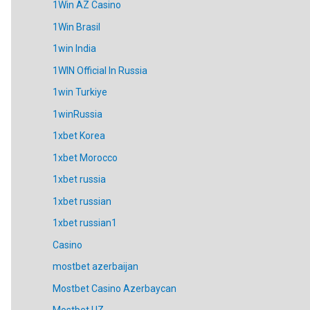
1Win AZ Casino
1Win Brasil
1win India
1WIN Official In Russia
1win Turkiye
1winRussia
1xbet Korea
1xbet Morocco
1xbet russia
1xbet russian
1xbet russian1
Casino
mostbet azerbaijan
Mostbet Casino Azerbaycan