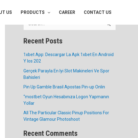
UT US
PRODUCTS
CAREER
CONTACT US
S
e
Recent Posts
a
r
1xbet App: Descargar La Apk 1xbet En Android
c
Y Ios 202
h
Gerçek Parayla En Iyi Slot Makineleri Ve Spor
f
Bahisleri
o
Pin Up Gamble Brasil Apostas Pin-up Onlin
r
“mostbet Oyun Hesabınıza Logon Yapmanın
:
Yollar
All The Particular Classic Pinup Positions For
Vintage Glamour Photoshoot
Recent Comments