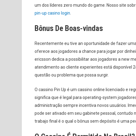
um dos líderes zero mundo do game. Nosso site sobre
pin-up casino login
.
Bônus De Boas-vindas
Recentemente eu tive an oportunidade de fazer uma 
oferece aos jogadores a chance para jogar por dinheir
ericsson dedica a possibilitar aos jogadores a new m
atendimento ao cliente experientes está disponível 2
questão ou problema que possa surgir.
O cassino Pin Up é um cassino online licenciado e r
significa que é legal para operating-system jogadores
administração sempre incentiva novos usuários. Ime
pode ser ativado em seu gabinete pessoal, contudo n
trabajo final é o qual o bônus sem depósito é uma pe