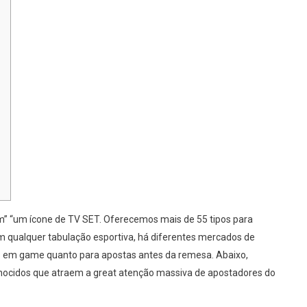
m” “um ícone de TV SET. Oferecemos mais de 55 tipos para
Em qualquer tabulação esportiva, há diferentes mercados de
s em game quanto para apostas antes da remesa. Abaixo,
onocidos que atraem a great atenção massiva de apostadores do