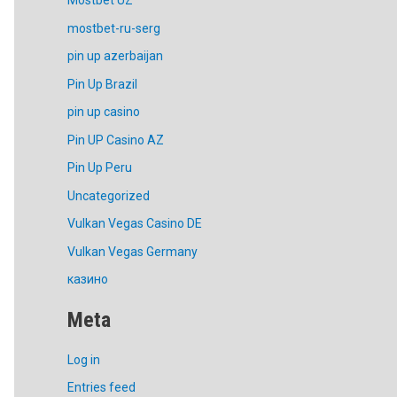
Mostbet UZ
mostbet-ru-serg
pin up azerbaijan
Pin Up Brazil
pin up casino
Pin UP Casino AZ
Pin Up Peru
Uncategorized
Vulkan Vegas Casino DE
Vulkan Vegas Germany
казино
Meta
Log in
Entries feed