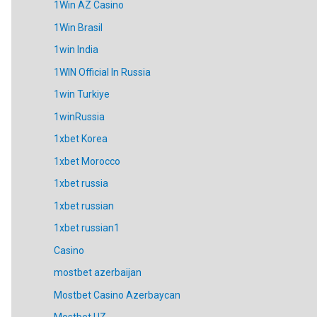
1Win AZ Casino
1Win Brasil
1win India
1WIN Official In Russia
1win Turkiye
1winRussia
1xbet Korea
1xbet Morocco
1xbet russia
1xbet russian
1xbet russian1
Casino
mostbet azerbaijan
Mostbet Casino Azerbaycan