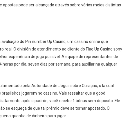
 apostas pode ser alcançado através sobre vários meios distintas
avaliação do Pin number Up Casino, um cassino online que
o real. O división de atendimento ao cliente do Flag Up Casino sony
elhor experiência de jogo possível. A equipe de representantes de
4 horas por dia, seven dias por semana, para auxiliar na qualquer
egulamentado pela Autoridade de Jogos sobre Curaçao, o la cual
 brasileiros jogarem no cassino. Vale ressaltar que a good
diatamente após o padrón, você recebe 1 bônus sem depósito. Ele
ão se esqueça de que tal prêmio deve se tornar apostado. O
quena quantia de dinheiro para jogar.